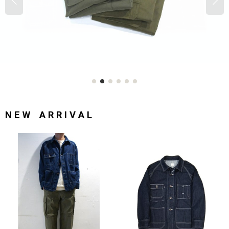
N E W A R R I V A L