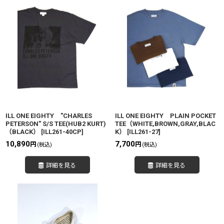
ILL ONE EIGHTY "CHARLES
ILL ONE EIGHTY PLAIN POCKET
PETERSON" S/S TEE(HUB2 KURT)
TEE（WHITE,BROWN,GRAY,BLAC
（BLACK）
[
ILL261-40CP
]
K）
[
ILL261-27
]
10,890
7,700
円
円
(税込)
(税込)
詳細を見る
詳細を見る