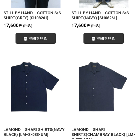
STILL BY HAND COTTON S/S
STILL BY HAND COTTON S/S
SHIRT(GREY)
[
SH08261
]
SHIRT(NAVY)
[
SH08261
]
17,600
17,600
円
円
(税込)
(税込)
詳細を見る
詳細を見る
LAMOND SHARI SHIRTS(NAVY
LAMOND SHARI
BLACK)
[
LM-S-083-UM
]
SHIRTS(CHAMBRAY BLACK)
[
LM-