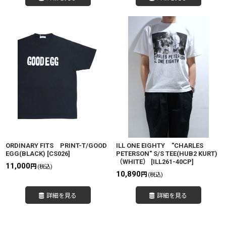
ORDINARY FITS PRINT-T/GOOD
ILL ONE EIGHTY "CHARLES
EGG(BLACK)
[
CS026
]
PETERSON" S/S TEE(HUB2 KURT)
（WHITE）
[
ILL261-40CP
]
11,000
円
(税込)
10,890
円
(税込)
詳細を見る
詳細を見る