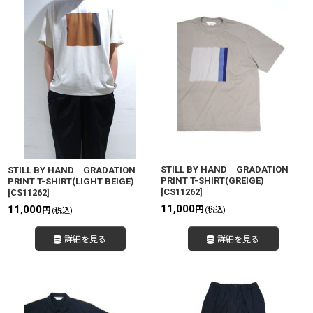
STILL BY HAND GRADATION
STILL BY HAND GRADATION
PRINT T-SHIRT(GREIGE)
PRINT T-SHIRT(LIGHT BEIGE)
[
CS11262
]
[
CS11262
]
11,000
11,000
円
円
(税込)
(税込)
詳細を見る
詳細を見る