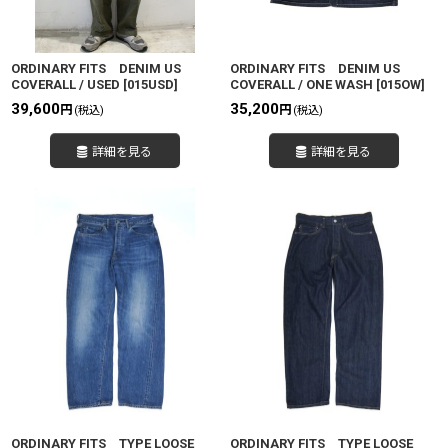
ORDINARY FITS DENIM US
ORDINARY FITS DENIM US
COVERALL / USED
[
015USD
]
COVERALL / ONE WASH
[
015OW
]
39,600
35,200
円
円
(税込)
(税込)
詳細を見る
詳細を見る
ORDINARY FITS TYPE LOOSE
ORDINARY FITS TYPE LOOSE