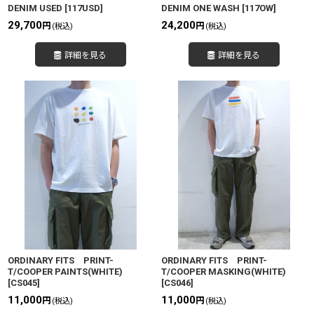
DENIM USED
[
117USD
]
DENIM ONE WASH
[
117OW
]
29,700
24,200
円
円
(税込)
(税込)
詳細を見る
詳細を見る
ORDINARY FITS PRINT-
ORDINARY FITS PRINT-
T/COOPER PAINTS(WHITE)
T/COOPER MASKING(WHITE)
[
CS045
]
[
CS046
]
11,000
11,000
円
円
(税込)
(税込)